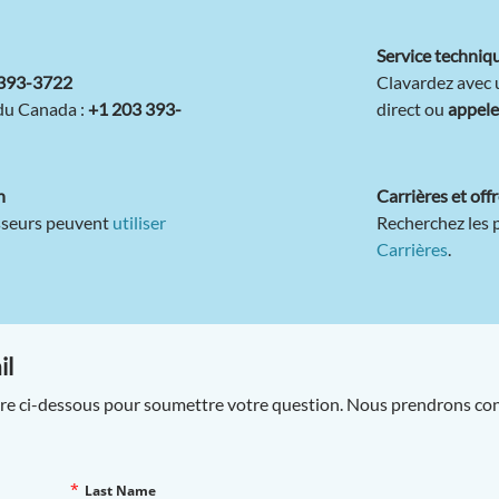
Service techniq
 393-3722
Clavardez avec 
 du Canada :
+1 203 393-
direct ou
appele
n
Carrières et off
isseurs peuvent
utiliser
Recherchez les 
Carrières
.
il
laire ci-dessous pour soumettre votre question. Nous prendrons cont
*
Last Name