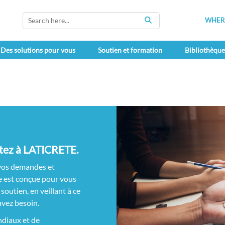
WHERE
SEARCH
Des solutions pour vous
Soutien et formation
Bibliothèqu
rtez à LATICRETE.
vos demandes et
e est conçue pour vous
soutien, en veillant à ce
avez besoin.
ndiaux et de