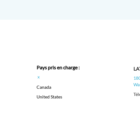
Pays pris en charge :
LA
x
180
Wat
Canada
Té
United States