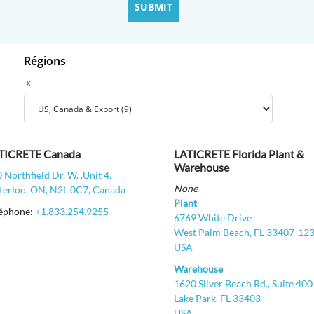
Régions
x
TICRETE Canada
LATICRETE Florida Plant &
Warehouse
 Northfield Dr. W. ,Unit 4.
None
erloo, ON, N2L 0C7, Canada
Plant
léphone:
+1.833.254.9255
6769 White Drive
West Palm Beach, FL 33407-12
USA
Warehouse
1620 Silver Beach Rd., Suite 40
Lake Park, FL 33403
USA