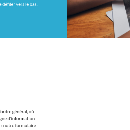
 défiler vers le bas.
’ordre général, où
igne d’information
ir notre formulaire