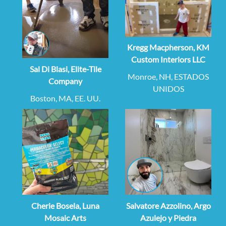
Kregg Macpherson, KM
Custom Interiors LLC
Sal Di Blasi, Elite-Tile
Monroe, NH, ESTADOS
Company
UNIDOS
Boston, MA, EE. UU.
Cherie Bosela, Luna
Salvatore Azzolino, Argo
Mosaic Arts
Azulejo y Piedra