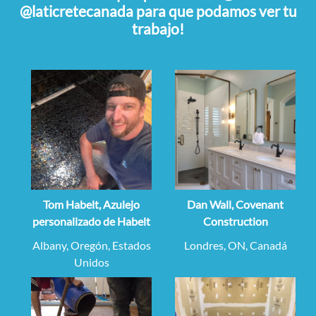
@laticretecanada para que podamos ver tu
trabajo!
Tom Habelt, Azulejo
Dan Wall, Covenant
personalizado de Habelt
Construction
Albany, Oregón, Estados
Londres, ON, Canadá
Unidos