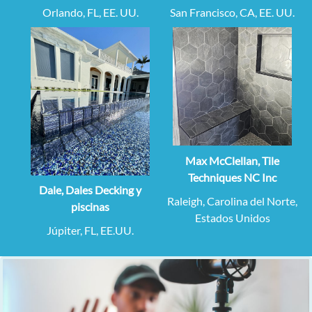
Orlando, FL, EE. UU.
San Francisco, CA, EE. UU.
Max McClellan, Tile
Techniques NC Inc
Dale, Dales Decking y
Raleigh, Carolina del Norte,
piscinas
Estados Unidos
Júpiter, FL, EE.UU.