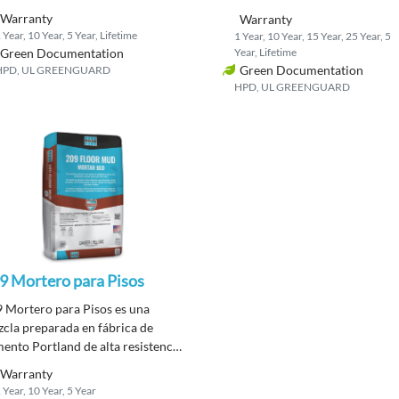
ento Portland y agregados
cuidadosamente seleccionados,
Warranty
sificados, todos cuidadosamente
Warranty
cemento portland y agregados
 Year, 10 Year, 5 Year, Lifetime
1 Year, 10 Year, 15 Year, 25 Year, 5
eccionados.
calibrados.
Green Documentation
Year, Lifetime
Green Documentation
HPD, UL GREENGUARD
HPD, UL GREENGUARD
9 Mortero para Pisos
 Mortero para Pisos es una
cla preparada en fábrica de
ento Portland de alta resistencia
rena cuidadosamente graduada.
Warranty
 Year, 10 Year, 5 Year