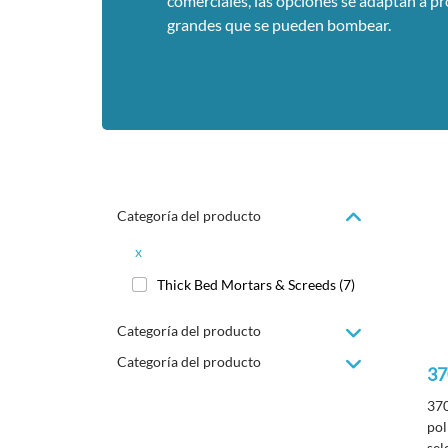
comerciales, las opciones se adaptan a p
grandes que se pueden bombear.
Categoría del producto
x
Thick Bed Mortars & Screeds
(7)
Categoría del producto
Categoría del producto
37
370
po
sel