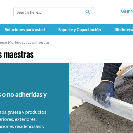
WHERE
SEARCH
Soluciones para usted
Soporte y Capacitación
Bibliotec
uesas Morteros y capas maestras
s maestras
 o no adheridas y
capa gruesa y productos
riores, exteriores,
aciones residenciales y