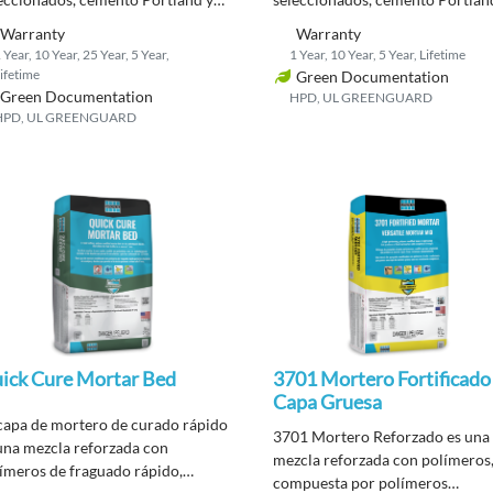
egados ligeros. Todo ello produce
agregados ligeros. Esto produce
Warranty
Warranty
mortero ligero que puede
mortero de curado rápido y lige
 Year, 10 Year, 25 Year, 5 Year,
1 Year, 10 Year, 5 Year, Lifetime
lizarse en aplicaciones interiores,
que puede utilizarse en una gran
ifetime
Green Documentation
eriores y de enlucido
variedad de aplicaciones de enl
Green Documentation
HPD, UL GREENGUARD
tical/elevado, además de como
en interiores, exteriores, vertical
HPD, UL GREENGUARD
a de mortero.
elevado. También puede usarse
capa de mortero.
ick Cure Mortar Bed
3701 Mortero Fortificado
Capa Gruesa
capa de mortero de curado rápido
3701 Mortero Reforzado es una
una mezcla reforzada con
mezcla reforzada con polímeros
ímeros de fraguado rápido,
compuesta por polímeros