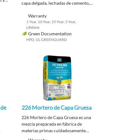
capa delgada, lechadas de cemento,
 un
capas de mortero de cemento y otras
ro
Warranty
mezclas de cemento.
1 Year, 10 Year, 25 Year, 5 Year,
ucido
Lifetime
 y
Green Documentation
 como
HPD, UL GREENGUARD
 de
226 Mortero de Capa Gruesa
226 Mortero de Capa Gruesa es una
mezcla preparada en fábrica de
,
materias primas cuidadosamente
seleccionadas, cemento Portland y