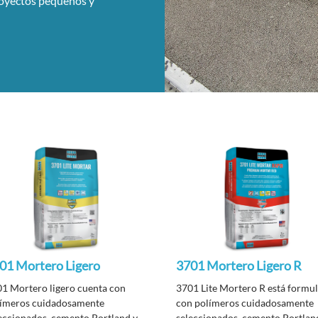
royectos pequeños y
01 Mortero Ligero
3701 Mortero Ligero R
1 Mortero ligero cuenta con
3701 Lite Mortero R está formu
límeros cuidadosamente
con polímeros cuidadosamente
eccionados, cemento Portland y
seleccionados, cemento Portlan