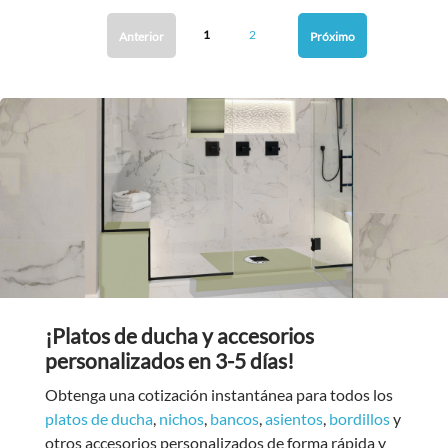
1
2
Anterior
Próximo
¡Platos de ducha y accesorios
personalizados en 3-5 días!
Obtenga una cotización instantánea para todos los
platos de ducha
,
nichos
,
bancos
,
asientos
,
bordillos
y
otros accesorios personalizados de forma rápida y