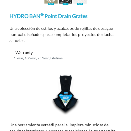
®
HYDRO BAN
Point Drain Grates
Una
colección
de es
ti
los y acabados de rejillas de desagüe
puntual diseñados para completar
los proyectos de ducha
actuales.
Warranty
1 Year, 10 Year, 25 Year, Lifetime
Una herramienta versátil para la limpieza minuciosa de
esquinas interiores, rincones y transiciones, lo que permite