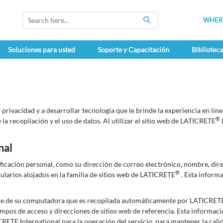
WHERE
SEARCH
Soluciones para usted
Soporte y Capacitación
Bibliotec
privacidad y a desarrollar tecnología que le brinde la experiencia en lín
®
 la recopilación y el uso de datos. Al utilizar el sitio web de LATICRETE
nal
icación personal, como su dirección de correo electrónico, nombre, dire
®
ularios alojados en la familia de sitios web de LATICRETE
. Esta inform
are de su computadora que es recopilada automáticamente por LATICRET
mpos de acceso y direcciones de sitios web de referencia. Esta informaci
RETE International para la operación del servicio, para mantener la calid