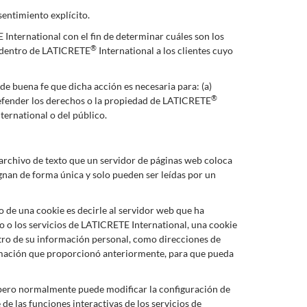
sentimiento explícito.
 International con el fin de determinar cuáles son los
®
d dentro de LATICRETE
International a los clientes cuyo
 de buena fe que dicha acción es necesaria para: (a)
®
y defender los derechos o la propiedad de LATICRETE
ternational o del público.
n archivo de texto que un servidor de páginas web coloca
ignan de forma única y solo pueden ser leídas por un
o de una cookie es decirle al servidor web que ha
tio o los servicios de LATICRETE International, una cookie
istro de su información personal, como direcciones de
ormación que proporcionó anteriormente, para que pueda
, pero normalmente puede modificar la configuración de
de las funciones interactivas de los servicios de