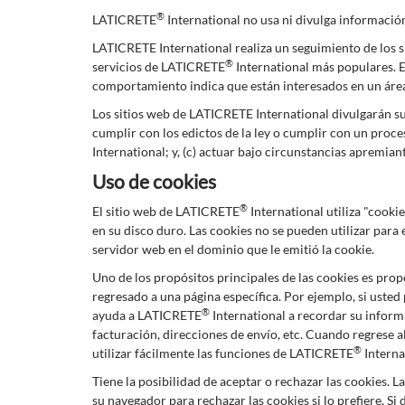
®
LATICRETE
International no usa ni divulga información 
LATICRETE International realiza un seguimiento de los si
®
servicios de LATICRETE
International más populares. E
comportamiento indica que están interesados en un área
Los sitios web de LATICRETE International divulgarán su in
cumplir con los edictos de la ley o cumplir con un proc
International; y, (c) actuar bajo circunstancias apremia
Uso de cookies
®
El sitio web de LATICRETE
International utiliza "cooki
en su disco duro. Las cookies no se pueden utilizar para
servidor web en el dominio que le emitió la cookie.
Uno de los propósitos principales de las cookies es pro
regresado a una página específica. Por ejemplo, si usted 
®
ayuda a LATICRETE
International a recordar su informa
facturación, direcciones de envío, etc. Cuando regrese
®
utilizar fácilmente las funciones de LATICRETE
Interna
Tiene la posibilidad de aceptar o rechazar las cookies
su navegador para rechazar las cookies si lo prefiere. Si