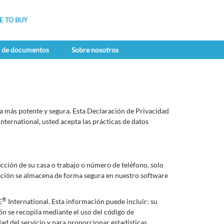
 TO BUY
a de documentos
Sobre nosotros
ea más potente y segura. Esta Declaración de Privacidad
International, usted acepta las prácticas de datos
cción de su casa o trabajo o número de teléfono, solo
ación se almacena de forma segura en nuestro software
®
E
International. Esta información puede incluir: su
ón se recopila mediante el uso del código de
ad del servicio y para proporcionar estadísticas