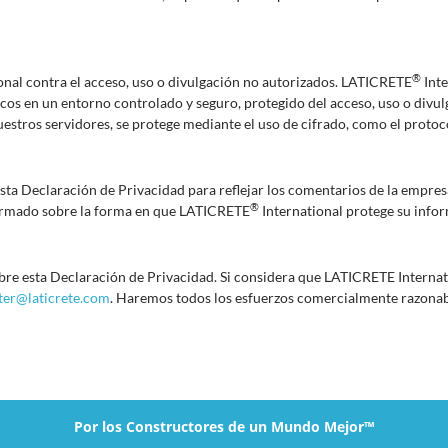
®
onal contra el acceso, uso o divulgación no autorizados. LATICRETE
Inte
cos en un entorno controlado y seguro, protegido del acceso, uso o divu
estros servidores, se protege mediante el uso de cifrado, como el protoco
ta Declaración de Privacidad para reflejar los comentarios de la empresa 
®
formado sobre la forma en que LATICRETE
International protege su info
re esta Declaración de Privacidad. Si considera que LATICRETE Internati
er@laticrete.com
. Haremos todos los esfuerzos comercialmente razonab
Por los Constructores de un Mundo Mejor™