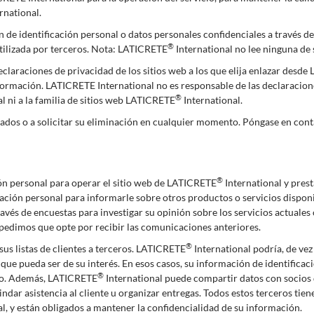
rnational.
 de identificación personal o datos personales confidenciales a través 
®
utilizada por terceros. Nota: LATICRETE
International no lee ninguna de
claraciones de privacidad de los sitios web a los que elija enlazar desd
ormación. LATICRETE International no es responsable de las declaracione
®
 ni a la familia de sitios web LATICRETE
International.
ados o a solicitar su eliminación en cualquier momento. Póngase en con
®
ión personal para operar el sitio web de LATICRETE
International y prest
icación personal para informarle sobre otros productos o servicios disp
vés de encuestas para investigar su opinión sobre los servicios actuales 
e pedimos que opte por recibir las comunicaciones anteriores.
®
sus listas de clientes a terceros. LATICRETE
International podría, de ve
que pueda ser de su interés. En esos casos, su información de identifica
®
cero. Además, LATICRETE
International puede compartir datos con socios d
rindar asistencia al cliente u organizar entregas. Todos estos terceros t
l, y están obligados a mantener la confidencialidad de su información.