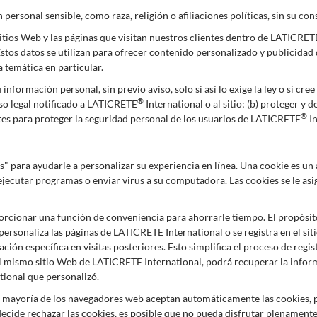
personal sensible, como raza, religión o afiliaciones políticas, sin su con
tios Web y las páginas que visitan nuestros clientes dentro de LATICRETE
stos datos se utilizan para ofrecer contenido personalizado y publicida
 temática en particular.
formación personal, sin previo aviso, solo si así lo exige la ley o si cree
®
eso legal notificado a LATICRETE
International o al sitio; (b) proteger 
®
ntes para proteger la seguridad personal de los usuarios de LATICRETE
In
es" para ayudarle a personalizar su experiencia en línea. Una cookie es u
 ejecutar programas o enviar virus a su computadora. Las cookies se le as
porcionar una función de conveniencia para ahorrarle tiempo. El propósit
personaliza las páginas de LATICRETE International o se registra en el si
ción específica en visitas posteriores. Esto simplifica el proceso de reg
 al mismo sitio Web de LATICRETE International, podrá recuperar la inf
tional que personalizó.
. La mayoría de los navegadores web aceptan automáticamente las cookies
 decide rechazar las cookies, es posible que no pueda disfrutar plenamente 