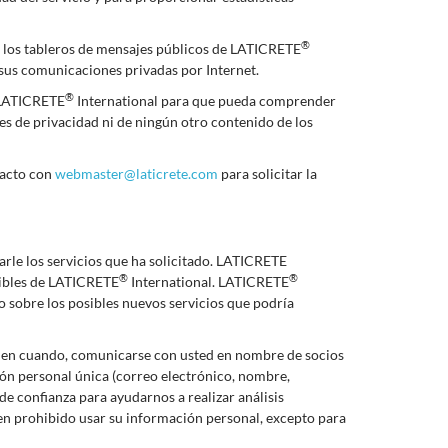
®
de los tableros de mensajes públicos de LATICRETE
 sus comunicaciones privadas por Internet.
®
e LATICRETE
International para que pueda comprender
s de privacidad ni de ningún otro contenido de los
tacto con
webmaster@laticrete.com
para solicitar la
arle los servicios que ha solicitado. LATICRETE
®
®
onibles de LATICRETE
International. LATICRETE
o sobre los posibles nuevos servicios que podría
z en cuando, comunicarse con usted en nombre de socios
ción personal única (correo electrónico, nombre,
e confianza para ayudarnos a realizar análisis
ienen prohibido usar su información personal, excepto para