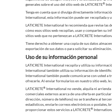
®
generales sobre el uso del sitio web de LATICRETE
Inte
Tenga en cuenta que si divulga directamente información
International, esta información puede ser recopilada y 
LATICRETE International le recomienda que revise las de
cómo esos sitios web recopilan, usan y comparten su inf
sitios web que no pertenezcan a LATICRETE International
Tiene derecho a obtener una copia de sus datos almacen
exportación de sus datos o para solicitar su eliminación.
Uso de su información personal
LATICRETE International recopila y utiliza su informac
International también utiliza su información de identif
International también puede comunicarse con usted a tra
ofrecerle. Al enviar formularios en nuestro sitio web, l
®
LATICRETE
International no vende, alquila ni arrienda 
comerciales externos acerca de una oferta en particular 
dirección, número de teléfono) no se transfiere al ter
estadísticos, enviarle correos electrónicos o postales, b
®
proporcionar estos servicios a LATICRETE
Internationa