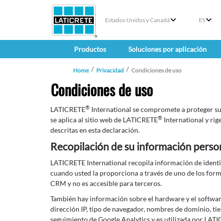
Estados Unidos y Canadá
ES
Productos
Soluciones por aplicación
Home
Privacidad
Condiciones de uso
Condiciones de uso
®
LATICRETE
International se compromete a proteger su 
®
se aplica al sitio web de LATICRETE
International y rige
descritas en esta declaración.
Recopilación de su información perso
LATICRETE International recopila información de identif
cuando usted la proporciona a través de uno de los form
CRM y no es accesible para terceros.
También hay información sobre el hardware y el softw
dirección IP, tipo de navegador, nombres de dominio, tie
seguimiento de Google Analytics y es utilizada por LATIC