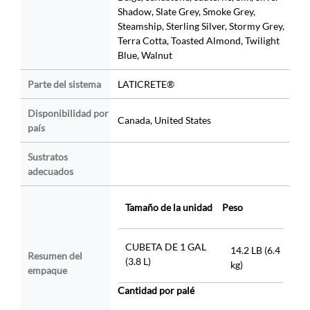
Shadow, Slate Grey, Smoke Grey,
Steamship, Sterling Silver, Stormy Grey,
Terra Cotta, Toasted Almond, Twilight
Blue, Walnut
Parte del sistema
LATICRETE®
Disponibilidad por
Canada, United States
país
Sustratos
adecuados
Tamaño de la unidad
Peso
CUBETA DE 1 GAL
14.2 LB (6.4
Resumen del
(3.8 L)
kg)
empaque
Cantidad por palé