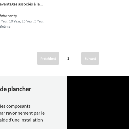
 avantages associés à la
mbrane de découplage STRATA
Warranty
ATMC.
 Year, 10 Year, 25 Year, 5 Year,
ifetime
1
Précédent
Suivant
 de plancher
r les composants
ar rayonnement par le
’aide d’une installation