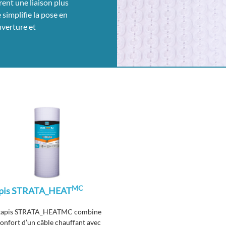
ent une liaison plus
e simplifie la pose en
uverture et
MC
pis STRATA_HEAT
 tapis STRATA_HEATMC combine
confort d’un câble chauffant avec