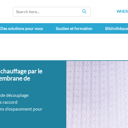
WHERE
SEARCH
Des solutions pour vous
Soutien et formation
Bibliothèqu
 chauffage par le
membrane de
de découplage
ns raccord
ons d’espacement pour