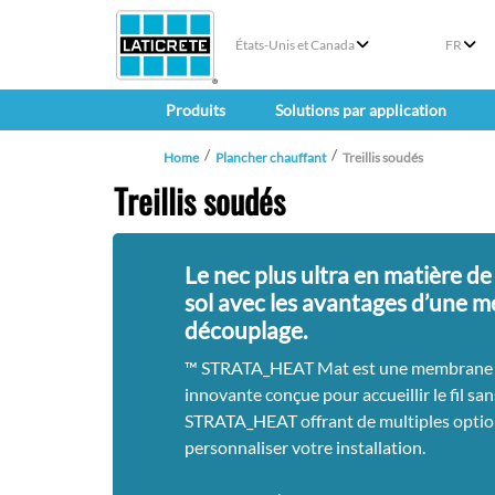
États-Unis et Canada
FR
Produits
Solutions par application
Home
Plancher chauffant
Treillis soudés
Treillis soudés
Le nec plus ultra en matière de
sol avec les avantages d’une 
découplage.
™ STRATA_HEAT Mat est une membrane 
innovante conçue pour accueillir le fil sa
STRATA_HEAT offrant de multiples opti
personnaliser votre installation.