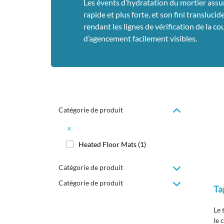
Les évents d’hydratation du mortier assur
rapide et plus forte, et son fini translucid
rendant les lignes de vérification de la co
d’agencement facilement visibles.
Catégorie de produit
x
Heated Floor Mats
(1)
Catégorie de produit
Catégorie de produit
Ta
Le
le 