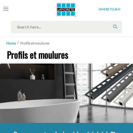
WHERE TO BUY
SEARCH
Home
Profils et moulures
Profils et moulures