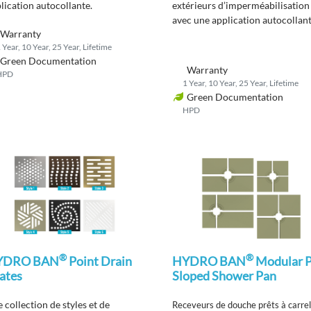
lication autocollante
.
extérieurs d’imperméabilisation
avec une application
autocollan
Warranty
pour une utilisation dans les
 Year, 10 Year, 25 Year, Lifetime
douches et les zones humides.
Green Documentation
Warranty
HPD
1 Year, 10 Year, 25 Year, Lifetime
Green Documentation
HPD
®
®
YDRO BAN
Point Drain
HYDRO BAN
Modular P
ates
Sloped Shower Pan
e
collection
de s
t
yles et de
Receveurs de douche prêts à carrel