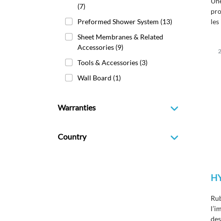
Une
(7)
pro
Preformed Shower System
(13)
les
d’i
Sheet Membranes & Related
de
Accessories
(9)
2
d’
Tools & Accessories
(3)
à u
mét
Wall Board
(1)
Warranties
Country
H
Rub
l’i
des