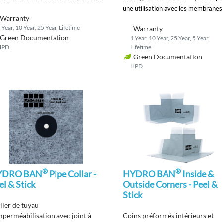
es humides.
une utilisation avec les membranes
Warranty
systèmes de douche HYDRO BAN
 Year, 10 Year, 25 Year, Lifetime
Warranty
Green Documentation
1 Year, 10 Year, 25 Year, 5 Year,
HPD
Lifetime
Green Documentation
HPD
®
®
YDRO BAN
Pipe Collar -
HYDRO BAN
Inside &
el & Stick
Outside Corners - Peel &
Stick
lier de tuyau
mperméabilisation
avec joint
à
Coins préformés
intérieurs et