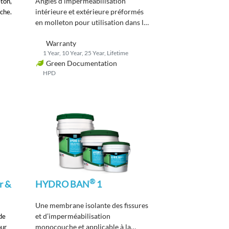
Angles d’imperméabilisation
ton,
intérieure et extérieure
préformés
uche.
en molleton
pour utilisation dans les
douches et les zones humides
.
Warranty
1 Year, 10 Year, 25 Year, Lifetime
Green Documentation
HPD
®
r &
HYDRO BAN
1
Une membrane isolante des fissures
et d’imperméabilisation
 de
monocouche et applicable à la
our