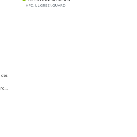
HPD, UL GREENGUARD
r des
ords,