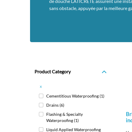
de douche LATICRETE assurent une install
sans obstacle, appuyée par la meilleure ga
Product Category
x
Cementitious Waterproofing
(1)
Drains
(6)
Br
Flashing & Specialty
in
Waterproofing
(1)
Liquid Applied Waterproofing