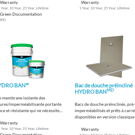
Warranty
Warranty
 Year, 10 Year, 25 Year, Lifetime
1 Year, 10 Year, 25 Year, Lifetime
Green Documentation
HPD
YDRO BAN🅫
Bac de douche préincliné
MD
HYDRO BAN
 membrane isolante des
sures/imperméabilisante portante
Bacs de douche préinclinés, pré
ce et résistante qui ne nécessite
imperméabilisés et prêts à carrel
 l’utilisation d’un tissu sur le
disponibles en version classique
Warranty
rain, dans les angles ou les coins.
pièce.
 Year, 10 Year, 25 Year, Lifetime
Warranty
Green Documentation
1 Year, 10 Year, 25 Year, Lifetime