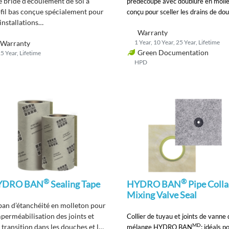
 bride d’écoulement de sol à
prédécoupé avec doublure en molle
fil bas conçue spécialement pour
conçu pour sceller les drains de do
 installations
Warranty
mperméabilisation collées avec
1 Year, 10 Year, 25 Year, Lifetime
Warranty
s membranes
Green Documentation
5 Year, Lifetime
imperméabilisation HYDRO BAN
HPD
tiliser où une bride de drainage en
al est requise par un code.
®
®
YDRO BAN
Sealing Tape
HYDRO BAN
Pipe Colla
Mixing Valve Seal
an d’étanchéité
en molleton pour
mperméabilisation des joints et
Collier de tuyau et joints de vanne
MD
 transition
dans les douches et les
mélange HYDRO BAN
;
idéals p