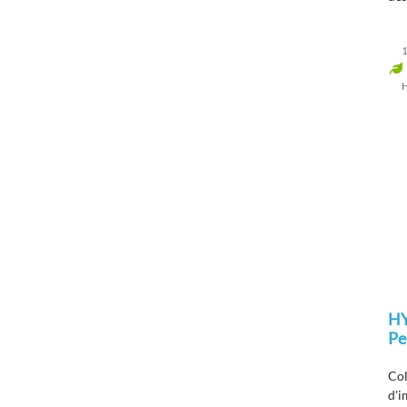
zon
1
H
Pe
Col
d'i