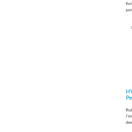
fin
pon
les
1
H
Pe
Rub
l'i
des
les