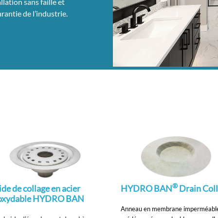
ation sans faille et
rantie de l’industrie.
®
ide de collage en acier
HYDRO BAN
Drain Coll
oxydable HYDRO BAN
Anneau en membrane imperméabl