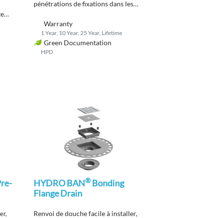
pénétrations de fixations dans les
te
installations
de douche.
Warranty
1 Year, 10 Year, 25 Year, Lifetime
Green Documentation
HPD
®
re-
HYDRO BAN
Bonding
Flange Drain
Renvoi de douche facile à installer,
er,