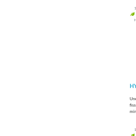
1
H
Une
fis
min
pas
ter
1