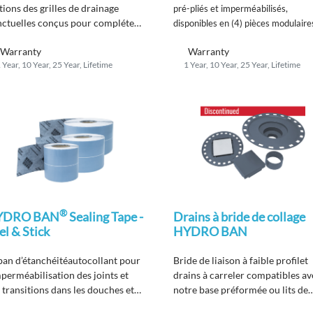
itions des grilles de drainage
pré-pliés et imperméabilisés,
ctuelles​​​​​​​ conçus pour compléter
disponibles en (4) pièces modulaire
projets de douche d'aujourd'hui.
Warranty
Warranty
 Year, 10 Year, 25 Year, Lifetime
1 Year, 10 Year, 25 Year, Lifetime
®
YDRO BAN
Sealing Tape -
Drains à bride de collage
el & Stick
HYDRO BAN
an d’étanchéité
autocollant
pour
Bride de liaison à faible profil
et
mperméabilisation des joints et
drains
à carreler
compatibles av
 transitions
dans les douches et
notre
base préformée ou lits de
 zones humides.
mortier.