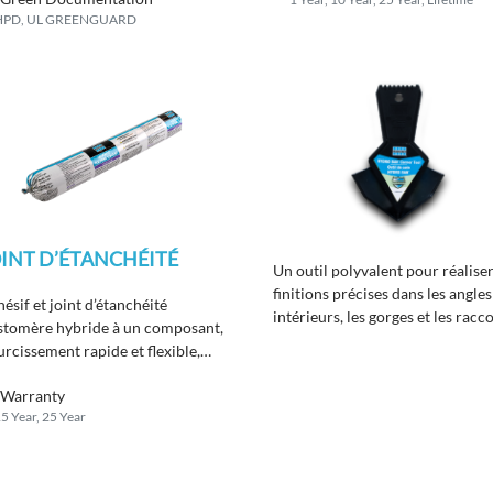
HPD, UL GREENGUARD
INT D’ÉTANCHÉITÉ
Un outil polyvalent pour réalise
finitions précises dans les angles
ésif et joint d’étanchéité
intérieurs, les gorges et les racc
stomère hybride à un composant,
pour une imperméabilisation
urcissement rapide et flexible,
hautement performante.
cialement conçu pour répondre
Warranty
 normes actuelles de
5 Year, 25 Year
struction écologique.