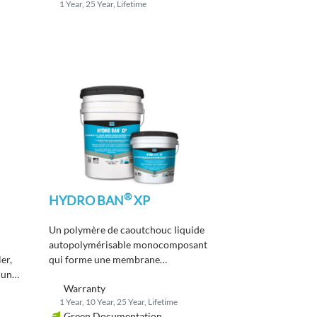
1 Year, 25 Year, Lifetime
collage.
®
HYDRO BAN
XP
Un polymère de caoutchouc liquide
-
autopolymérisable monocomposant
er,
qui forme une membrane
 une
d'étanchéité souple et sans joint.
Warranty
1 Year, 10 Year, 25 Year, Lifetime
Green Documentation