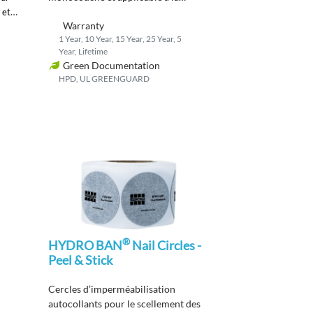
truelle
pour des poses
plus rapides
-
 et
MD
Warranty
procéder à l’essai d’inondation
2
.
1 Year, 10 Year, 15 Year, 25 Year, 5
heures
seulement après le
Year, Lifetime
durcissement
.
Green Documentation
HPD, UL GREENGUARD
®
HYDRO BAN
Nail Circles -
Peel & Stick
C
ercles d’imperméabilisation
autocollants pour le scellement des