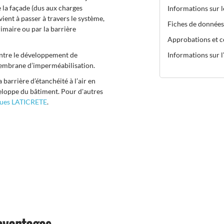
e la façade (dus aux charges
Informations sur 
vient à passer à travers le système,
Fiches de données
imaire ou par la barrière
Approbations et ce
ntre le développement de
Informations sur l’
 membrane d’imperméabilisation.
barrière d’étanchéité à l’air en
veloppe du bâtiment. Pour d'autres
ques LATICRETE
.
 avantages