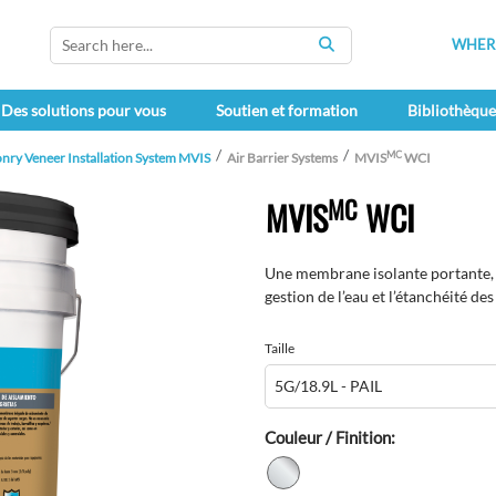
WHERE
SEARCH
Des solutions pour vous
Soutien et formation
Bibliothèqu
MC
nry Veneer Installation System MVIS
Air Barrier Systems
MVIS
WCI
MC
MVIS
WCI
Une membrane isolante portante, 
gestion de l’eau et l’étanchéité des
Taille
Couleur / Finition: