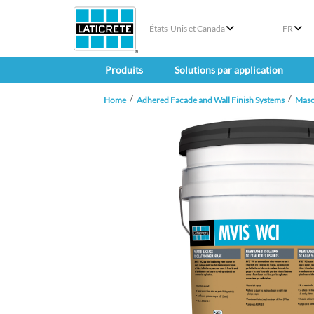
États-Unis et Canada
FR
Produits
Solutions par application
Home
Adhered Facade and Wall Finish Systems
Maso