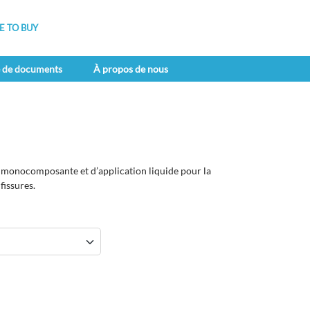
 TO BUY
e de documents
À propos de nous
monocomposante et d’application liquide pour la
 fissures.