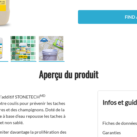
FIND 
Aperçu du produit
MD
 à l’additif STONETECH
Infos et gui
otre coulis pour prévenir les taches
res et des champignons. Doté de la
 à base d’eau repousse les taches à
 et non sablé.
Fiches de données
miter davantage la prolifération des
Garanties