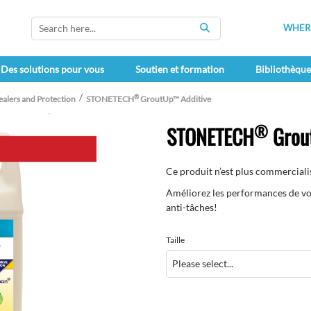
WHERE
SEARCH
Des solutions pour vous
Soutien et formation
Bibliothèqu
®
ealers and Protection
STONETECH
GroutUp™ Additive
®
STONETECH
Grou
Ce produit n’est plus commercialisé de
Améliorez les performances de vot
anti-tâches!
Taille