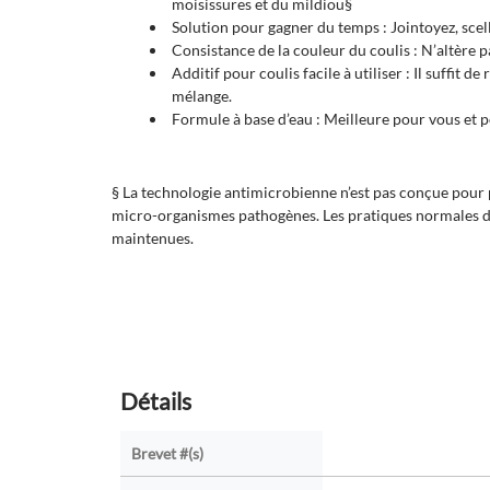
moisissures et du mildiou§
Solution pour gagner du temps : Jointoyez, scell
Consistance de la couleur du coulis : N’altère p
Additif pour coulis facile à utiliser : Il suffit de
mélange.
Formule à base d’eau : Meilleure pour vous et 
§ La technologie antimicrobienne n’est pas conçue pour p
micro-organismes pathogènes. Les pratiques normales d
maintenues.
Détails
Brevet #(s)