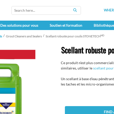
WHERE
SEARCH
Des solutions pour vous
Soutien et formation
Bibliothèqu
MD
ts
Grout Cleaners and Sealers
Scellant robuste pour coulis STONETECH
Scellant robuste p
Ce produit n’est plus commercial
similaires, utiliser le
scellant pour
Un scellant à base d’eau pénétran
les taches et les micro-organismes
FIND 