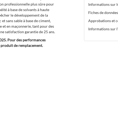
ion professionnelle plus sûre pour
Informations sur 
ité à base de solvants à haute
Fiches de données
pêcher le développement de la
ec et sans sable à base de ciment,
Approbations et ce
age et en maçonnerie, tant pour des
Informations sur l’
e satisfaction garantie de 25 ans.
2025. Pour des performances
roduit de remplacement.