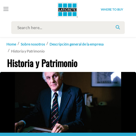
WHERE TO BUY
SEARCH
Home
Sobre nosotros
Descripción general de la empresa
Historia y Patrimonio
Historia y Patrimonio