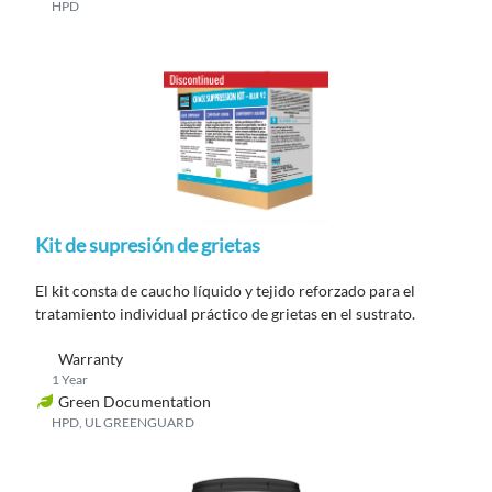
HPD
Kit de supresión de grietas
El kit consta de caucho líquido y tejido reforzado para el
tratamiento individual práctico de grietas en el sustrato.
Warranty
1 Year
Green Documentation
HPD, UL GREENGUARD