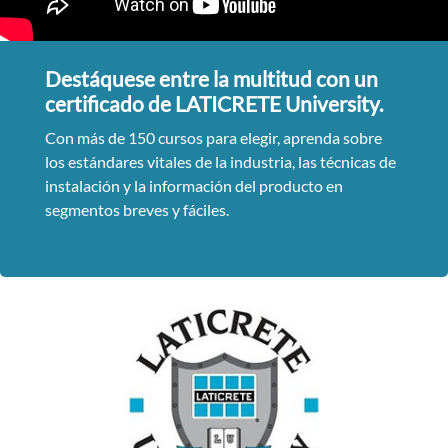
Destáquese entre la multitud con un
certificado de LATICRETE University.
Con más de 150 cursos para elegir, aprenda sobre
los estándares vitales de la industria, las técnicas de
instalación y la información del producto en
segmentos breves y fáciles.