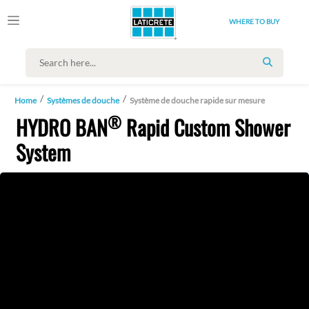
WHERE TO BUY
SEARCH
Home
Systèmes de douche
Système de douche rapide sur mesure
®
HYDRO BAN
Rapid Custom Shower
System