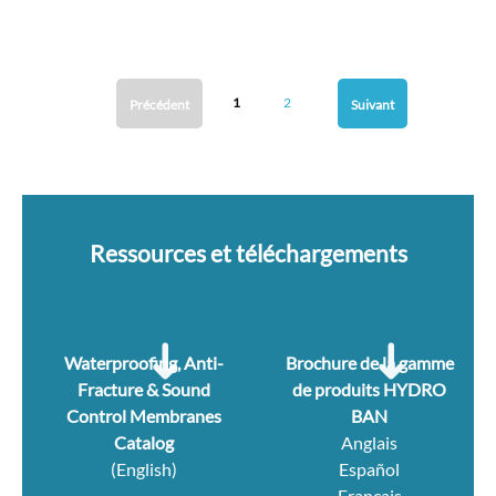
1
2
Précédent
Suivant
Ressources et téléchargements
Waterproofing, Anti-
Brochure de la gamme
Fracture & Sound
de produits HYDRO
Control Membranes
BAN
Catalog
Anglais
(English)
Español
Français