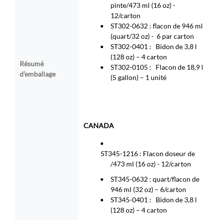
pinte/473 ml (16 oz) -
12/carton
ST302-0632 : flacon de 946 ml
(quart/32 oz) -
6 par carton
ST302-0401 :
Bidon de 3,8 l
(128 oz) – 4 carton
Résumé
ST302-0105 :
Flacon de 18,9 l
d’emballage
(5 gallon) – 1 unité
CANADA
ST345-1216 :
Flacon doseur de
/473 ml (16 oz) - 12/carton
ST345-0632 :
quart/flacon de
946 ml (32 oz) –
6/carton
ST345-0401 :
Bidon de 3,8 l
(128 oz) – 4 carton