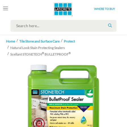
WHERE TO BUY
SEARCH
Home
Tile Stone and Surface Care
Protect
Natural Look Stain Protecting Sealers
®
®
Scellant STONETECH
BULLETPROOF